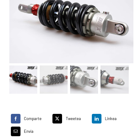
Comparte
Tweetea
Linkea
Envía