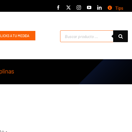
Tips
Búsqueda
CLICKS A TU MEDIDA
de
productos
te •