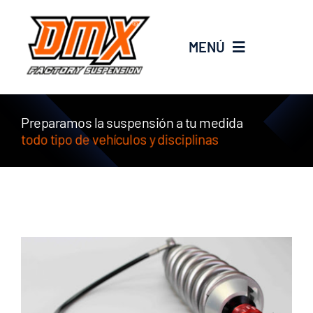
Saltar
al
MENÚ
contenido
EMPRESA
Preparamos la suspensión a tu medida
SERVICIOS
PRODUCTOS
new
PROMOS
BLOG
CONTACTO