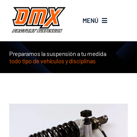
Saltar
al
MENÚ
contenido
EMPRESA
Preparamos la suspensión a tu medida
SERVICIOS
PRODUCTOS
new
PROMOS
BLOG
CONTACTO