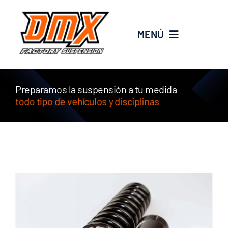
Saltar
al
MENÚ
contenido
EMPRESA
Preparamos la suspensión a tu medida
SERVICIOS
PRODUCTOS
new
PROMOS
BLOG
CONTACTO