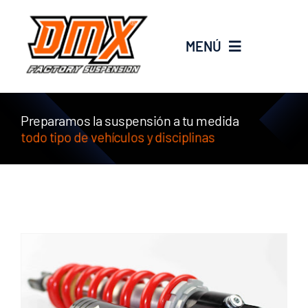
Saltar
al
MENÚ
contenido
EMPRESA
Preparamos la suspensión a tu medida
SERVICIOS
PRODUCTOS
new
PROMOS
BLOG
CONTACTO